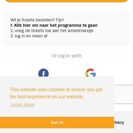
Wil je tickets bestellen? Fijn!
1.
Klik hier om naar het programma te gaan
2. voeg de tickets toe aan het winkelmandje
3. log in en reken af
Or log in with
Facebook
Google
This website uses cookies to ensure you get
the best experience on our website.
Learn more
©
2026 - Powered by
Tixly
Terms
Privacy
Got it!